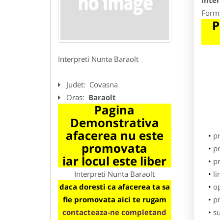
Inte
Forma
P
Interpreti Nunta Baraolt
Judet:
Covasna
Oras:
Baraolt
Pagina
Demonstrativa
afacerea nu este
p
promovata
pr
iar locul este liber
p
Interpreti Nunta Baraolt
li
daca doresti ca afacerea ta sa
o
fie promovata aici te rugam
pr
contacteaza-ne completand
su