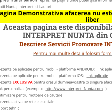
rpreti Nunta Baraolt
reprezinta pagina unde puteti gasi informat
tii Nunta, Interpreti si Lautari
agina Demonstrativa afacerea nu este
liber
Aceasta pagina este disponibi
INTERPRET NUNTA din Or
Descriere Servicii Promovare
Pentru mai multe detalii folositi fo
rezenta pe aplicatie pentru mobil - platforma ANDROID:
link apli
ezenta pe aplicatie pentru mobil - platforma iOS:
link aplicatie
rezenta
EXCLUSIVA
pentru orasul dumneavoastra (o singura afacer
nk personalizat (exemplu:
http://www.Interpreti-Nunta.com
)
ptimizare pentru motoare de cautare
ezenta activa pe retelele sociale
port tehnic