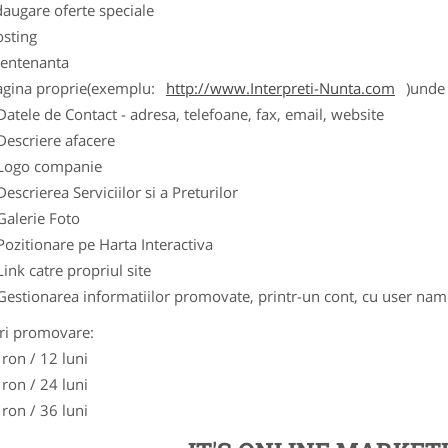
augare oferte speciale
osting
entenanta
agina proprie(exemplu:
http://www.Interpreti-Nunta.com
)unde 
Datele de Contact - adresa, telefoane, fax, email, website
Descriere afacere
Logo companie
Descrierea Serviciilor si a Preturilor
Galerie Foto
Pozitionare pe Harta Interactiva
Link catre propriul site
Gestionarea informatiilor promovate, printr-un cont, cu user nam
ri promovare:
 ron / 12 luni
 ron / 24 luni
 ron / 36 luni