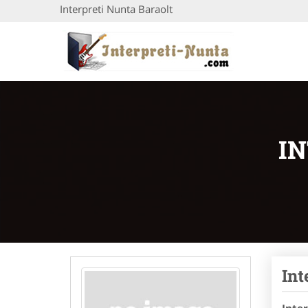
Interpreti Nunta Baraolt
I
Int