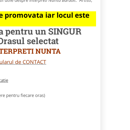
ii utile despre
Interpreti Nunta Baraolt
. Artisti,
 promovata iar locul este
la pentru un SINGUR
asul selectat
 INTERPRETI NUNTA
rmularul de CONTACT
catie
e pentru fiecare oras)