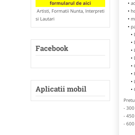
formularul de aici
ad
Artisti, Formatii Nunta, Interpreti
h
si Lautari
m
p
Facebook
Aplicatii mobil
Pretu
- 300
- 450
- 600