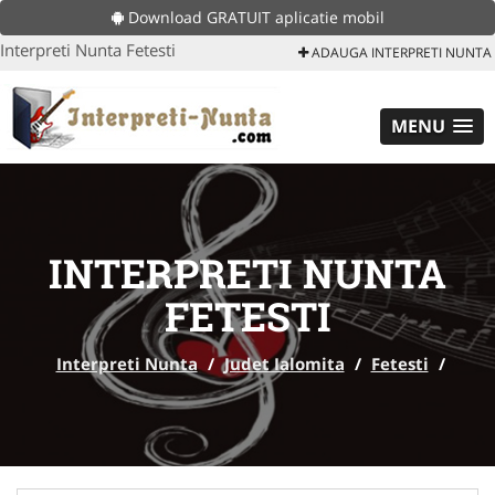
Download GRATUIT aplicatie mobil
Interpreti Nunta Fetesti
ADAUGA INTERPRETI NUNTA
MENU
INTERPRETI NUNTA
FETESTI
Interpreti Nunta
/
Judet Ialomita
/
Fetesti
/