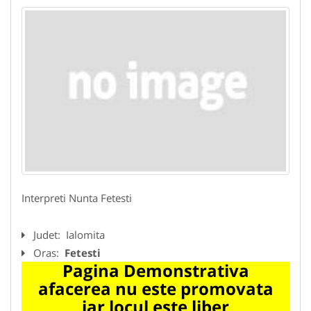
Interpreti Nunta Fetesti
Judet:
Ialomita
Oras:
Fetesti
Pagina Demonstrativa
afacerea nu este promovata
iar locul este liber