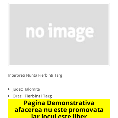
Interpreti Nunta Fierbinti Targ
Judet:
Ialomita
Oras:
Fierbinti Targ
Pagina Demonstrativa
afacerea nu este promovata
iar locul este liber