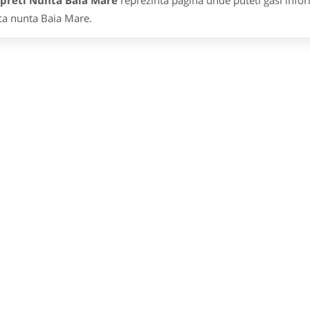
rpreti Nunta Baia Mare
reprezinta pagina unde puteti gasi infor
a nunta Baia Mare.