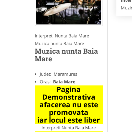
Inte
Muzic
Interpreti Nunta Baia Mare
Muzica nunta Baia Mare
Muzica nunta Baia
Mare
Judet:
Maramures
Oras:
Baia Mare
Pagina
Demonstrativa
afacerea nu este
promovata
iar locul este liber
Interpreti Nunta Baia Mare