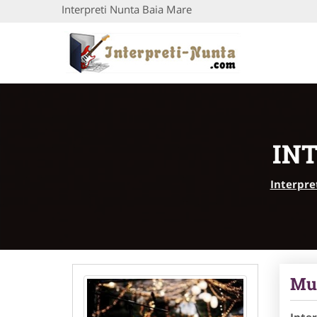
Interpreti Nunta Baia Mare
IN
Interpre
Muz