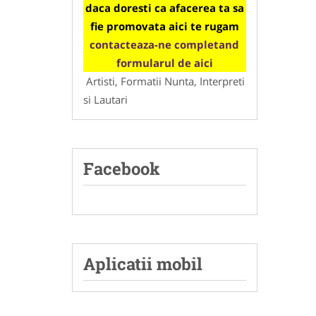
daca doresti ca afacerea ta sa
fie promovata aici te rugam
contacteaza-ne completand
formularul de aici
Artisti, Formatii Nunta, Interpreti
si Lautari
Facebook
Aplicatii mobil