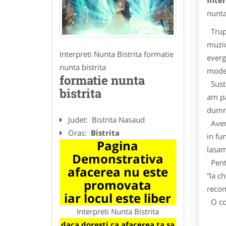
Inter
nunta 
Trupa
muzic
Interpreti Nunta Bistrita formatie
everg
nunta bistrita
moder
formatie nunta
Susti
bistrita
am pa
dumn
Judet:
Bistrita Nasaud
Avem 
Oras:
Bistrita
in fu
Pagina
lasam
Demonstrativa
Pentr
afacerea nu este
“la c
promovata
recom
iar locul este liber
O col
Interpreti Nunta Bistrita
daca doresti ca afacerea ta sa