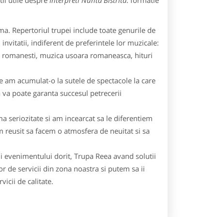
ii utile despre
Interpreti Nunta Bistrita
: formatie
a. Repertoriul trupei include toate genurile de
nvitatii, indiferent de preferintele lor muzicale:
are romanesti, muzica usoara romaneasca, hituri
e am acumulat-o la sutele de spectacole la care
a va poate garanta succesul petrecerii
 seriozitate si am incearcat sa le diferentiem
m reusit sa facem o atmosfera de neuitat si sa
ii evenimentului dorit, Trupa Reea avand solutii
or de servicii din zona noastra si putem sa ii
cii de calitate.