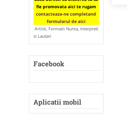
fie promovata aici te rugam
contacteaza-ne completand
formularul de aici
Artisti, Formatii Nunta, Interpreti
si Lautari
Facebook
Aplicatii mobil