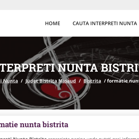
HOME
CAUTA INTERPRETI NUNTA
TERPRETI NUNTA BISTR
ti Nunta
/
Judet Bistrita Nasaud
/
Bistrita
/
formatie nunt
matie nunta bistrita