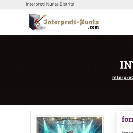
Interpreti Nunta Bistrita
IN
Interpre
for