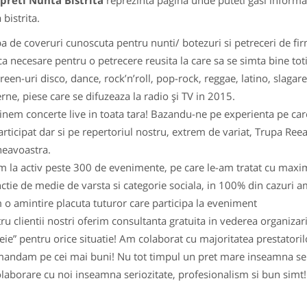
preti Nunta Bistrita
reprezinta pagina unde puteti gasi informat
bistrita.
 de coveruri cunoscuta pentru nunti/ botezuri si petreceri de firm
a necesare pentru o petrecere reusita la care sa se simta bine toti i
reen-uri disco, dance, rock’n’roll, pop-rock, reggae, latino, slag
ne, piese care se difuzeaza la radio și TV in 2015.
nem concerte live in toata tara! Bazandu-ne pe experienta pe car
rticipat dar si pe repertoriul nostru, extrem de variat, Trupa Ree
eavoastra.
la activ peste 300 de evenimente, pe care le-am tratat cu maxima
nctie de medie de varsta si categorie sociala, in 100% din cazuri a
 o amintire placuta tuturor care participa la eveniment
u clientii nostri oferim consultanta gratuita in vederea organizar
heie” pentru orice situatie! Am colaborat cu majoritatea prestatoril
andam pe cei mai buni! Nu tot timpul un pret mare inseamna servi
aborare cu noi inseamna seriozitate, profesionalism si bun simt!