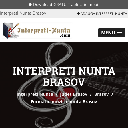
Download GRATUIT aplicatie mobil
Interpreti Nunta Brasov
ADAUGA INTERPRETI NUNTA
MENU
INTERPRETI NUNTA
BRASOV
Interpreti Nunta
/
Judet Brasov
/
Brasov
/
Formatie muzica nunta Brasov