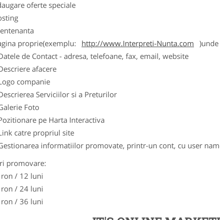
augare oferte speciale
osting
entenanta
agina proprie(exemplu:
http://www.Interpreti-Nunta.com
)unde 
Datele de Contact - adresa, telefoane, fax, email, website
Descriere afacere
Logo companie
Descrierea Serviciilor si a Preturilor
Galerie Foto
Pozitionare pe Harta Interactiva
Link catre propriul site
Gestionarea informatiilor promovate, printr-un cont, cu user nam
ri promovare:
 ron / 12 luni
 ron / 24 luni
 ron / 36 luni