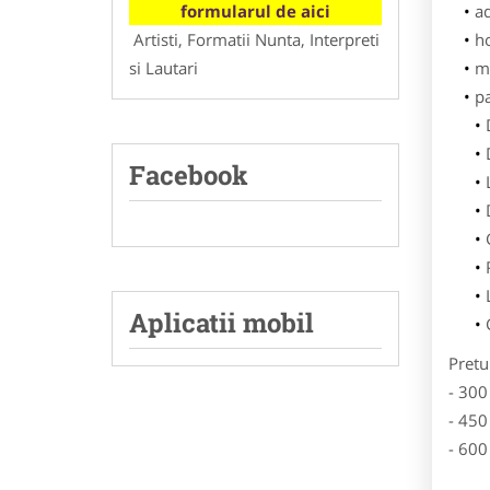
formularul de aici
ad
Artisti, Formatii Nunta, Interpreti
h
si Lautari
m
p
Facebook
Aplicatii mobil
Pretu
- 300
- 450
- 600