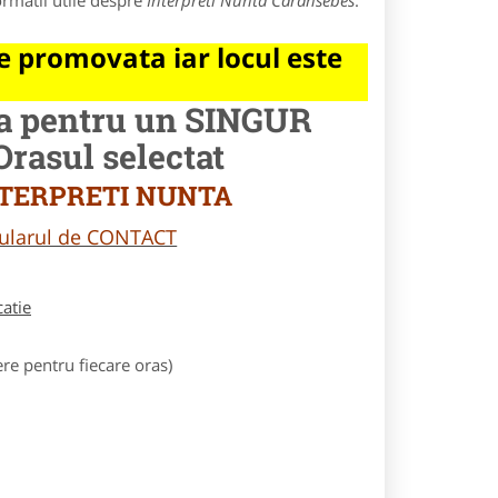
ormatii utile despre
Interpreti Nunta Caransebes
.
 promovata iar locul este
la pentru un SINGUR
asul selectat
 INTERPRETI NUNTA
rmularul de CONTACT
catie
e pentru fiecare oras)