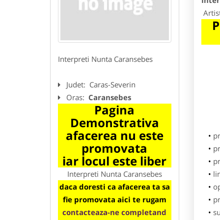
Inte
Artis
P
Interpreti Nunta Caransebes
Judet:
Caras-Severin
Oras:
Caransebes
Pagina
Demonstrativa
afacerea nu este
p
promovata
pr
iar locul este liber
p
Interpreti Nunta Caransebes
li
daca doresti ca afacerea ta sa
o
fie promovata aici te rugam
pr
contacteaza-ne completand
su