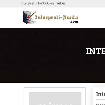
Interpreti Nunta Caransebes
INT
Int