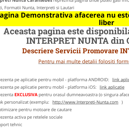
rpreti Nunta Caransebes
reprezinta pagina unde puteti gasi inf
ti, Formatii Nunta, Interpreti si Lautari
agina Demonstrativa afacerea nu este
liber
Aceasta pagina este disponibi
INTERPRET NUNTA din Or
Descriere Servicii Promovare
Pentru mai multe detalii folositi fo
rezenta pe aplicatie pentru mobil - platforma ANDROID:
link apli
ezenta pe aplicatie pentru mobil - platforma iOS:
link aplicatie
rezenta
EXCLUSIVA
pentru orasul dumneavoastra (o singura afacer
nk personalizat (exemplu:
http://www.Interpreti-Nunta.com
)
ptimizare pentru motoare de cautare
ezenta activa pe retelele sociale
port tehnic