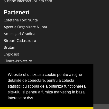
Sustine Interpreti-Nunta.com
Parteneri
Cofetarie Tort Nunta
Agentie Organizare Nunta
Amenajari Gradina
Birouri-Cadastru.ro
Brutari
Engrosist
Clinica-Privata.ro
Stomatologul.com
Nuntas
Website-ul utilizeaza cookie pentru a reţine
detaliile de conectare, pentru a colecta
La-Cursuri
statistici cu scopul de a optimiza functionarea
Medici Familie
site-ului si pentru a furniza marketing in baza
Club Copii
intereselor dvs.