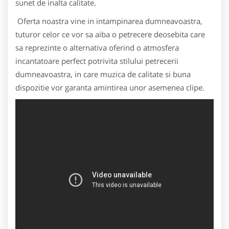
sunet de inalta calitate.
Oferta noastra vine in intampinarea dumneavoastra,
tuturor celor ce vor sa aiba o petrecere deosebita care
sa reprezinte o alternativa oferind o atmosfera
incantatoare perfect potrivita stilului petrecerii
dumneavoastra, in care muzica de calitate si buna
dispozitie vor garanta amintirea unor asemenea clipe.