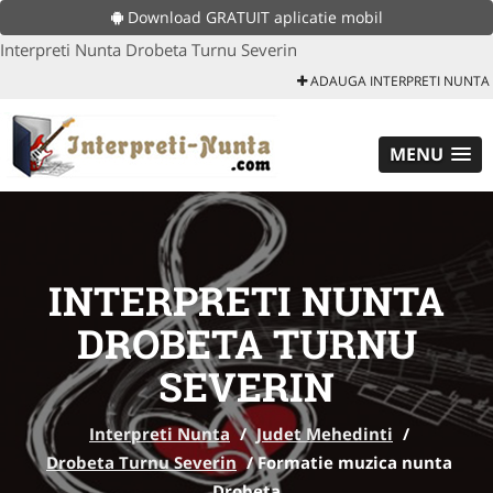
Download GRATUIT aplicatie mobil
Interpreti Nunta Drobeta Turnu Severin
ADAUGA INTERPRETI NUNTA
MENU
INTERPRETI NUNTA
DROBETA TURNU
SEVERIN
Interpreti Nunta
/
Judet Mehedinti
/
Drobeta Turnu Severin
/
Formatie muzica nunta
Drobeta