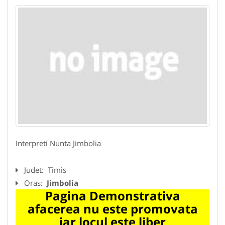
Interpreti Nunta Jimbolia
Judet:
Timis
Oras:
Jimbolia
Pagina Demonstrativa
afacerea nu este promovata
iar locul este liber