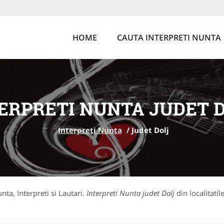
HOME
CAUTA INTERPRETI NUNTA
ERPRETI NUNTA JUDET 
Interpreti Nunta
/
Judet Dolj
unta, Interpreti si Lautari.
Interpreti Nunta judet Dolj
din localitatil