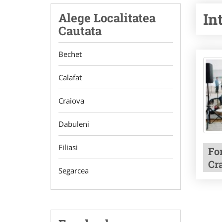
In
Alege Localitatea
Cautata
Bechet
Calafat
Craiova
Dabuleni
Filiasi
Fo
Cr
Segarcea