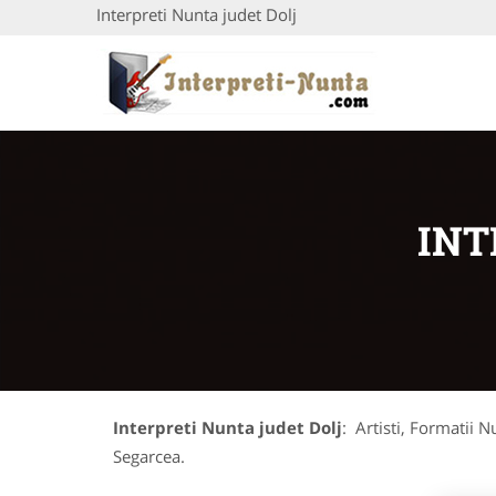
Interpreti Nunta judet Dolj
INT
Interpreti Nunta judet Dolj
: Artisti, Formatii N
Segarcea.