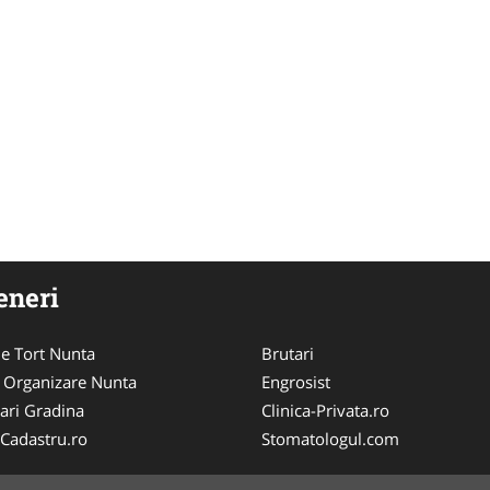
eneri
ie Tort Nunta
Brutari
 Organizare Nunta
Engrosist
ari Gradina
Clinica-Privata.ro
-Cadastru.ro
Stomatologul.com