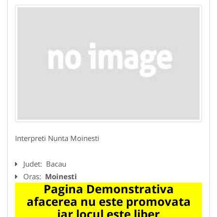
Interpreti Nunta Moinesti
Judet:
Bacau
Oras:
Moinesti
Pagina Demonstrativa
afacerea nu este promovata
iar locul este liber