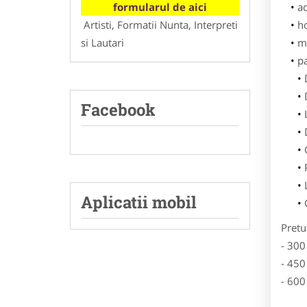
formularul de aici
ad
Artisti, Formatii Nunta, Interpreti
h
si Lautari
m
p
Facebook
Aplicatii mobil
Pretu
- 300
- 450
- 600