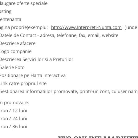
augare oferte speciale
osting
entenanta
agina proprie(exemplu:
http://www.Interpreti-Nunta.com
)unde 
Datele de Contact - adresa, telefoane, fax, email, website
Descriere afacere
Logo companie
Descrierea Serviciilor si a Preturilor
Galerie Foto
Pozitionare pe Harta Interactiva
Link catre propriul site
Gestionarea informatiilor promovate, printr-un cont, cu user nam
ri promovare:
 ron / 12 luni
 ron / 24 luni
 ron / 36 luni