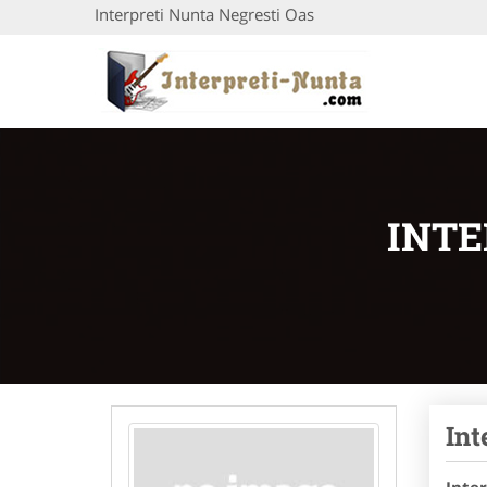
Interpreti Nunta Negresti Oas
INTE
Int