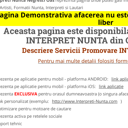
rpreti Nunta Negresti Oas
reprezinta pagina unde puteti gasi in
Artisti, Formatii Nunta, Interpreti si Lautari
agina Demonstrativa afacerea nu este
liber
Aceasta pagina este disponibi
INTERPRET NUNTA din Or
Descriere Servicii Promovare
Pentru mai multe detalii folositi fo
rezenta pe aplicatie pentru mobil - platforma ANDROID:
link apli
ezenta pe aplicatie pentru mobil - platforma iOS:
link aplicatie
rezenta
EXCLUSIVA
pentru orasul dumneavoastra (o singura afacer
nk personalizat (exemplu:
http://www.Interpreti-Nunta.com
)
ptimizare pentru motoare de cautare
ezenta activa pe retelele sociale
port tehnic