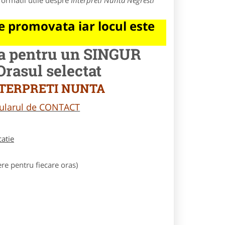
formatii utile despre
Interpreti Nunta Negresti
 promovata iar locul este
la pentru un SINGUR
asul selectat
 INTERPRETI NUNTA
rmularul de CONTACT
catie
e pentru fiecare oras)