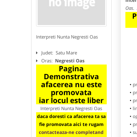
Inte
Oas
. 
P
Interpreti Nunta Negresti Oas
Judet:
Satu Mare
Oras:
Negresti Oas
Pagina
Demonstrativa
afacerea nu este
p
promovata
pr
iar locul este liber
p
Interpreti Nunta Negresti Oas
li
daca doresti ca afacerea ta sa
o
fie promovata aici te rugam
pr
contacteaza-ne completand
su