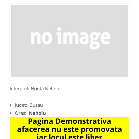
Interpreti Nunta Nehoiu
Judet:
Buzau
Oras:
Nehoiu
Pagina Demonstrativa
afacerea nu este promovata
iar locul este liber