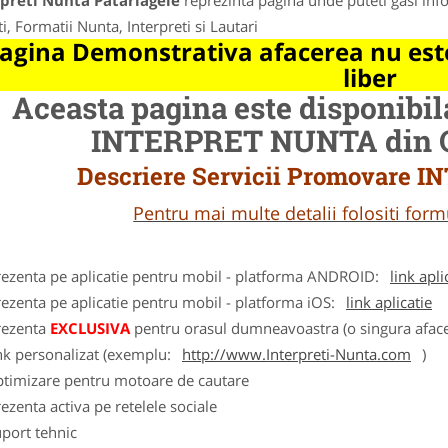
rpreti Nunta Patarlagele
reprezinta pagina unde puteti gasi info
ti, Formatii Nunta, Interpreti si Lautari
agina Demonstrativa afacerea nu este
liber
Aceasta pagina este disponibi
INTERPRET NUNTA din Or
Descriere Servicii Promovare
Pentru mai multe detalii folositi fo
rezenta pe aplicatie pentru mobil - platforma ANDROID:
link apli
ezenta pe aplicatie pentru mobil - platforma iOS:
link aplicatie
rezenta
EXCLUSIVA
pentru orasul dumneavoastra (o singura afacer
nk personalizat (exemplu:
http://www.Interpreti-Nunta.com
)
ptimizare pentru motoare de cautare
ezenta activa pe retelele sociale
port tehnic