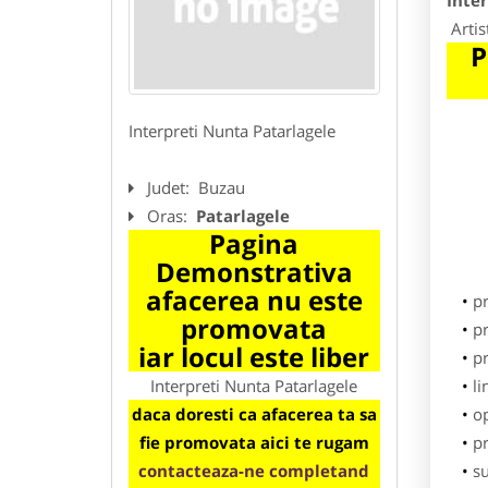
Inte
Artis
P
Interpreti Nunta Patarlagele
Judet:
Buzau
Oras:
Patarlagele
Pagina
Demonstrativa
afacerea nu este
p
promovata
pr
iar locul este liber
p
Interpreti Nunta Patarlagele
li
daca doresti ca afacerea ta sa
o
fie promovata aici te rugam
pr
contacteaza-ne completand
su