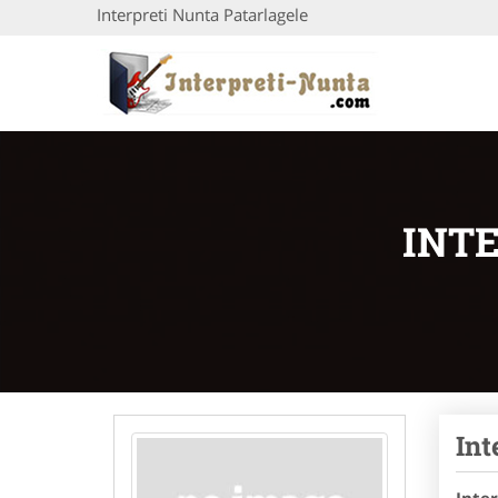
Interpreti Nunta Patarlagele
INT
Int