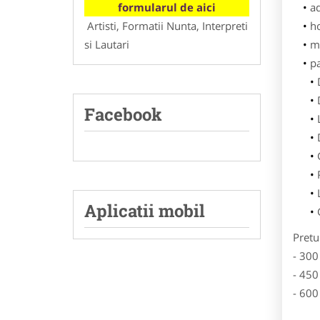
formularul de aici
ad
Artisti, Formatii Nunta, Interpreti
h
si Lautari
m
p
Facebook
Aplicatii mobil
Pretu
- 300
- 450
- 600