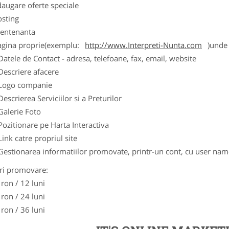
augare oferte speciale
osting
entenanta
agina proprie(exemplu:
http://www.Interpreti-Nunta.com
)unde 
Datele de Contact - adresa, telefoane, fax, email, website
Descriere afacere
Logo companie
Descrierea Serviciilor si a Preturilor
Galerie Foto
Pozitionare pe Harta Interactiva
Link catre propriul site
Gestionarea informatiilor promovate, printr-un cont, cu user nam
ri promovare:
 ron / 12 luni
 ron / 24 luni
 ron / 36 luni