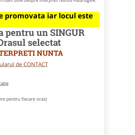
rmatii utile despre
Interpreti Nunta Patarlagele
.
 promovata iar locul este
la pentru un SINGUR
asul selectat
 INTERPRETI NUNTA
rmularul de CONTACT
catie
e pentru fiecare oras)