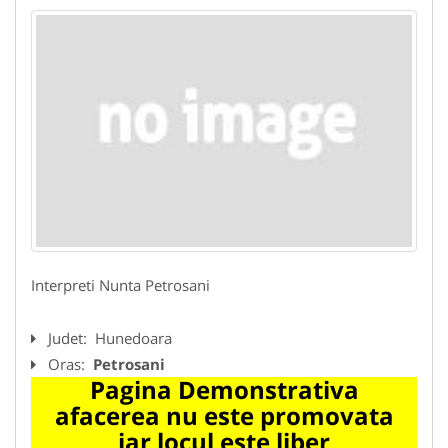
Interpreti Nunta Petrosani
Judet:
Hunedoara
Oras:
Petrosani
Pagina Demonstrativa
afacerea nu este promovata
iar locul este liber