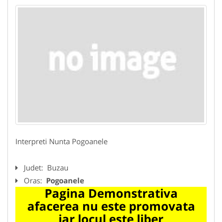
Interpreti Nunta Pogoanele
Judet:
Buzau
Oras:
Pogoanele
Pagina Demonstrativa
afacerea nu este promovata
iar locul este liber