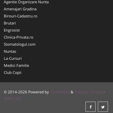
Agentie Organizare Nunta
Amenajari Gradina
Birouri-Cadastru.ro
Brutari
Engrosist
Clinica-Privata.ro
Stomatologul.com
Nuntas
La-Cursuri
Medici Familie
Club Copii
© 2014-2026 Powered by
VilonMedia
&
Tokaido Consult
-
ANPC
SOL