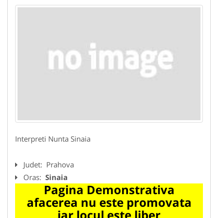
Interpreti Nunta Sinaia
Judet:
Prahova
Oras:
Sinaia
Pagina Demonstrativa
afacerea nu este promovata
iar locul este liber