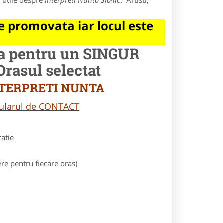
i utile despre
Interpreti Nunta Slanic
. Artisti,
 promovata iar locul este
la pentru un SINGUR
asul selectat
 INTERPRETI NUNTA
rmularul de CONTACT
catie
e pentru fiecare oras)