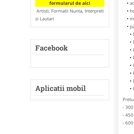
formularul de aici
ad
Artisti, Formatii Nunta, Interpreti
h
si Lautari
m
p
Facebook
Aplicatii mobil
Pretu
- 300
- 450
- 600