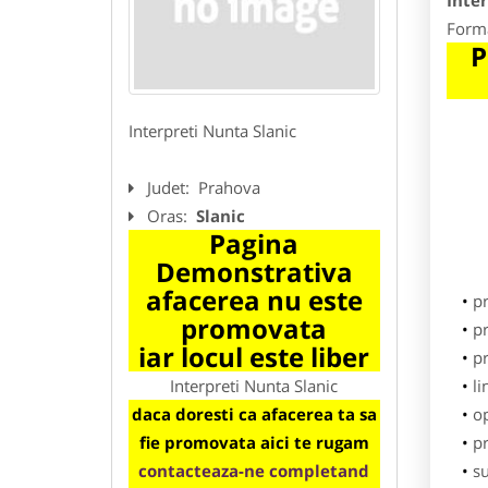
Inter
Forma
P
Interpreti Nunta Slanic
Judet:
Prahova
Oras:
Slanic
Pagina
Demonstrativa
afacerea nu este
p
promovata
pr
iar locul este liber
p
Interpreti Nunta Slanic
li
daca doresti ca afacerea ta sa
o
fie promovata aici te rugam
pr
contacteaza-ne completand
su