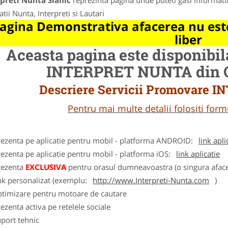
preti Nunta Slanic
reprezinta pagina unde puteti gasi informati
tii Nunta, Interpreti si Lautari
agina Demonstrativa afacerea nu este
liber
Aceasta pagina este disponibi
INTERPRET NUNTA din Or
Descriere Servicii Promovare
Pentru mai multe detalii folositi fo
rezenta pe aplicatie pentru mobil - platforma ANDROID:
link apli
ezenta pe aplicatie pentru mobil - platforma iOS:
link aplicatie
rezenta
EXCLUSIVA
pentru orasul dumneavoastra (o singura afacer
nk personalizat (exemplu:
http://www.Interpreti-Nunta.com
)
ptimizare pentru motoare de cautare
ezenta activa pe retelele sociale
port tehnic