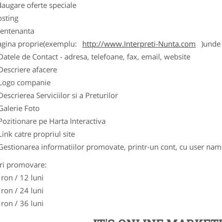
augare oferte speciale
osting
entenanta
agina proprie(exemplu:
http://www.Interpreti-Nunta.com
)unde 
Datele de Contact - adresa, telefoane, fax, email, website
Descriere afacere
Logo companie
Descrierea Serviciilor si a Preturilor
Galerie Foto
Pozitionare pe Harta Interactiva
Link catre propriul site
Gestionarea informatiilor promovate, printr-un cont, cu user nam
ri promovare:
 ron / 12 luni
 ron / 24 luni
 ron / 36 luni