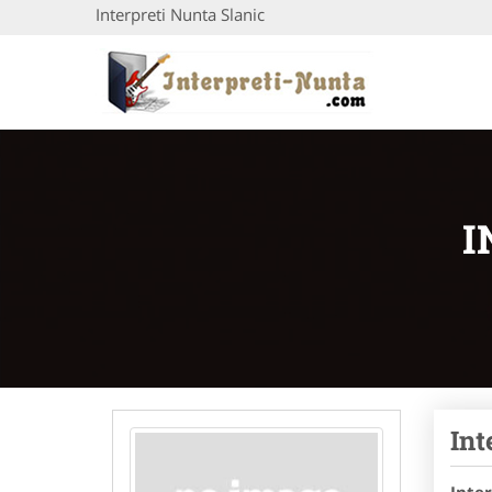
Interpreti Nunta Slanic
I
Int