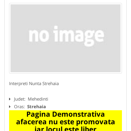
Interpreti Nunta Strehaia
Judet:
Mehedinti
Oras:
Strehaia
Pagina Demonstrativa
afacerea nu este promovata
iar locul este liber