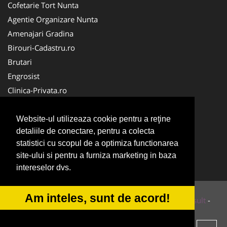
Cofetarie Tort Nunta
Agentie Organizare Nunta
Amenajari Gradina
Birouri-Cadastru.ro
Brutari
Engrosist
Clinica-Privata.ro
Stomatologul.com
Nuntas
Website-ul utilizeaza cookie pentru a reţine
detaliile de conectare, pentru a colecta
La-Cursuri
statistici cu scopul de a optimiza functionarea
Medici Familie
site-ului si pentru a furniza marketing in baza
Club Copii
intereselor dvs.
Am inteles, sunt de acord!
© 2014-2026 Powered by
VilonMedia
&
Tokaido Consult
-
ANPC
SOL