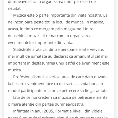
dumneavoastra in organizarea unor petreceri de
neuitat!
Muzica este o parte importanta din viata noastra. Ea
ne inconjoara peste tot: la locul de munca, in masina,
acasa, in timp ce mergem prin magazine. Un rol
deosebit al muzicii il remarcam in organizarea
evenimentelor importante din viata.
Statisticile arata ca, dintre persoanele intervievate,
mai mult de jumatate au declarat ca amanuntul cel mai
important in desfasurarea unui astfel de eveniment este
muzica.
Profesionalismul si seriozitatea de care dam dovada
la fiecare eveniment face ca distractia si voia buna in
randul participantilor la orice petrecere sa fie garantata.
Iata de ce noi credem ca muzica de petrecere merita
o mare atentie din partea dumneavoastra.
Infiintata in anul 2005, Formatia Rivalii din Videle
poate fi oriunde si oricand alaturi de dumneavoastra in