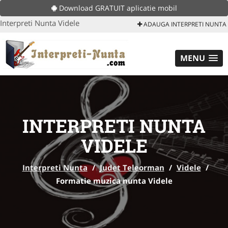
Download GRATUIT aplicatie mobil
Interpreti Nunta Videle
ADAUGA INTERPRETI NUNTA
MENU
INTERPRETI NUNTA
VIDELE
Interpreti Nunta
/
Judet Teleorman
/
Videle
/
Formatie muzica nunta Videle