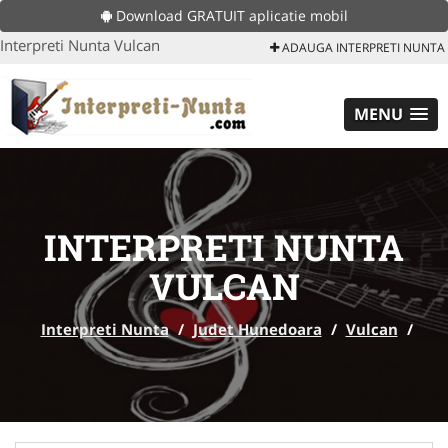
Download GRATUIT aplicatie mobil
Interpreti Nunta Vulcan
ADAUGA INTERPRETI NUNTA
MENU
INTERPRETI NUNTA
VULCAN
Interpreti Nunta
/
Judet Hunedoara
/
Vulcan
/